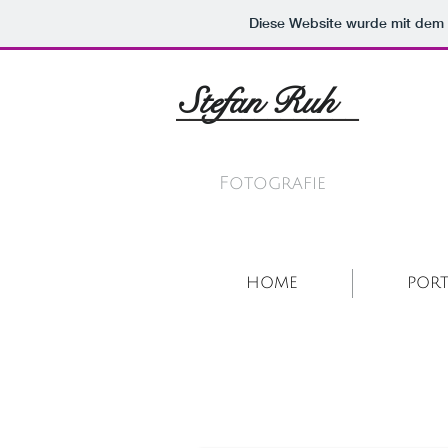
Diese Website wurde mit de
Stefan Ruh
______________
Fotografie
HOME
POR